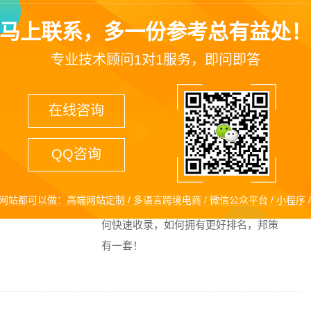
销推广
成交型网站少不了在线支付系统。邦策
马上联系，多一份参考总有益处
牌知名
系统完美支持网银在线、支付宝、
Paypal等，让您不错过每一份订单。
专业技术顾问1对1服务，即问即答
在线咨询
QQ咨询
航
公司网站建设百度推广方案
稳定的
百度搜索引擎是国内公认覆盖面最广流
网站都可以做：高端网站定制 / 多语言跨境电商 / 微信公众平台 / 小程序 / 
保驾护
量最大的搜索平台,公司网站做好后如
何快速收录，如何拥有更好排名，邦策
有一套！